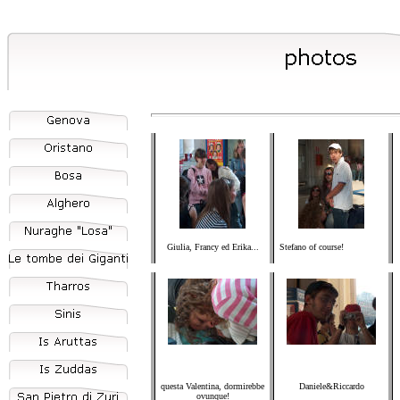
Giulia, Francy ed Erika...
Stefano of course!
questa Valentina, dormirebbe
Daniele&Riccardo
ovunque!