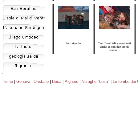
foto ricordo
Camilla ed Alice sorridenti
anche se con due ore di
sonno...
Home
|
Genova
|
Oristano
|
Bosa
|
Alghero
|
Nuraghe "Losa"
|
Le tombe dei 