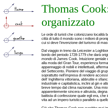
Thomas Cook
organizzato
Le
orde di turisti che colonizzano località b
città di tutto il mondo sono i milioni di pr
cui si deve l'invenzione del turismo di mas
Dal viaggio in treno da Leicester a Loghbor
bordo del periodo 1728-1779 che darà orig
mondo
di James Cook. Intuizione geniale q
alla moda del Gran Tour, esperienza formati
appannaggio di nobili e intellettuali, affer
del Settecento. Pioniere del viaggio di gr
soprattutto nell'impresa di rendere accessi
dell' Inghilterra vittoriana, abbrutite e sfian
industriale e capitalistica, inclini al gin e al
breve tempo dal clima nazionale. Una miss
apparentemente sincera e altruista, degna 
battista di confessione quale egli era, che
vita ad un impero turistico parallelo a quell
Ciò che Thomas Cook non avrebbe mai imm