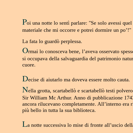
P
oi una notte lo sentì parlare: "Se solo avessi quel
materiale che mi occorre e potrei dormire un po’!"
La fata lo guardò perplessa.
O
rmai lo conosceva bene, l’aveva osservato spesso 
si occupava della salvaguardia del patrimonio natura
cuore.
D
ecise di aiutarlo ma doveva essere molto cauta.
N
ella grotta, scartabellò e scartabellò testi polve
Sir William Mc Arthur. Anno di pubblicazione 1743" E
ancora rilucevano completamente. All’interno era ric
più bello in tutta la sua biblioteca.
L
a notte successiva lo mise di fronte all’uscio de