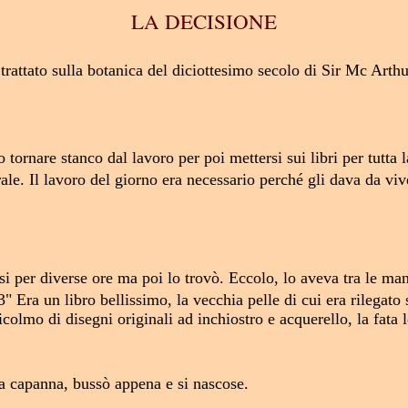
LA DECISIONE
 trattato sulla botanica del diciottesimo secolo di Sir Mc Arthur
tornare stanco dal lavoro per poi mettersi sui libri per tutta 
le. Il lavoro del giorno era necessario perché gli dava da vive
rosi per diverse ore ma poi lo trovò. Eccolo, lo aveva tra le ma
ra un libro bellissimo, la vecchia pelle di cui era rilegato s
olmo di disegni originali ad inchiostro e acquerello, la fata lo
lla capanna, bussò appena e si nascose.