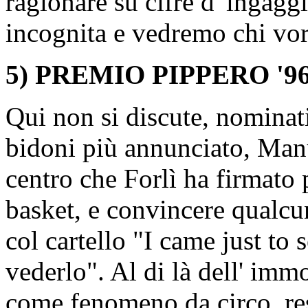
ragionare su cifre d' ingaggi
incognita e vedremo chi vorr
5) PREMIO PIPPERO '9
Qui non si discute, nominati
bidoni più annunciato, Man
centro che Forlì ha firmato p
basket, e convincere qualcu
col cartello "I came just to
vederlo". Al di là dell' immo
come fenomeno da circo, res