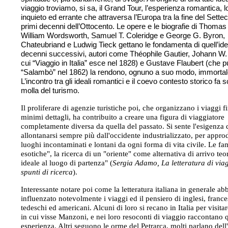
viaggio troviamo, si sa, il Grand Tour, l’esperienza romantica, lo
inquieto ed errante che attraversa l’Europa tra la fine del Settec
primi decenni dell’Ottocento. Le opere e le biografie di Thoma
William Wordsworth, Samuel T. Coleridge e George G. Byron,
Chateubriand e Ludwig Tieck gettano le fondamenta di quell’ide
decenni successivi, autori come Théophile Gautier, Johann W. 
cui “Viaggio in Italia” esce nel 1828) e Gustave Flaubert (che p
“Salambò” nel 1862) la rendono, ognuno a suo modo, immortal
L’incontro tra gli ideali romantici e il coevo contesto storico fa s
molla del turismo.
Il proliferare di agenzie turistiche poi, che organizzano i viaggi f
minimi dettagli, ha contribuito a creare una figura di viaggiatore
completamente diversa da quella del passato. Si sente l'esigenza 
allontanarsi sempre più dall'occidente industrializzato, per appro
luoghi incontaminati e lontani da ogni forma di vita civile. Le f
esotiche", la ricerca di un "oriente" come alternativa di arrivo teo
ideale al luogo di partenza" (
Sergia Adamo, La letteratura di via
spunti di ricerca
).
Interessante notare poi come la letteratura italiana in generale ab
influenzato notevolmente i viaggi ed il pensiero di inglesi, france
tedeschi ed americani. Alcuni di loro si recano in Italia per visitar
in cui visse Manzoni, e nei loro resoconti di viaggio raccontano 
esperienza. Altri seguono le orme del Petrarca, molti parlano dell