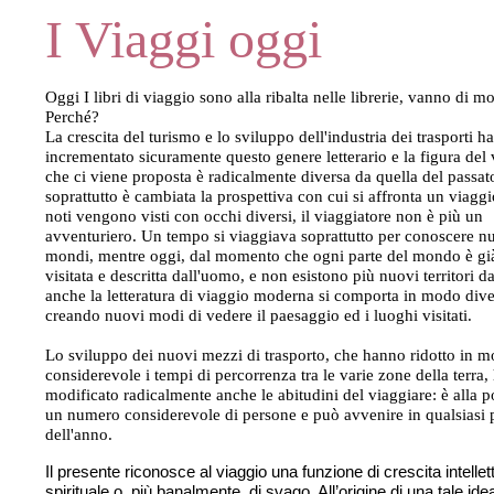
I Viaggi oggi
O
ggi I libri di viaggio sono alla ribalta nelle librerie, vanno di m
Perché?
La crescita del turismo e lo sviluppo dell'industria dei trasporti 
incrementato sicuramente questo genere letterario e la figura del 
che ci viene proposta è radicalmente diversa da quella del passat
soprattutto è cambiata la prospettiva con cui si affronta un viaggi
noti vengono visti con occhi diversi, il viaggiatore non è più un
avventuriero. Un tempo si viaggiava soprattutto per conoscere n
mondi, mentre oggi, dal momento che ogni parte del mondo è già
visitata e descritta dall'uomo, e non esistono più nuovi territori d
anche la letteratura di viaggio moderna si comporta in modo dive
creando nuovi modi di vedere il paesaggio ed i luoghi visitati.
Lo sviluppo dei nuovi mezzi di trasporto, che hanno ridotto in 
considerevole i tempi di percorrenza tra le varie zone della terra
modificato radicalmente anche le abitudini del viaggiare: è alla po
un numero considerevole di persone e può avvenire in qualsiasi 
dell'anno.
Il presente riconosce al viaggio una funzione di crescita intellet
spirituale o, più banalmente, di svago. All’origine di una tale ide