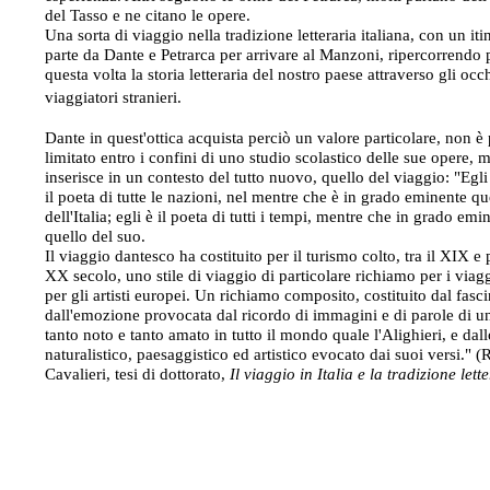
del Tasso e ne citano le opere.
Una sorta di viaggio nella tradizione letteraria italiana, con un iti
parte da Dante e Petrarca per arrivare al Manzoni, ripercorrendo 
questa volta la storia letteraria del nostro paese attraverso gli occh
viaggiatori stranieri.
Dante in quest'ottica acquista perciò un valore particolare, non è 
limitato entro i confini di uno studio scolastico delle sue opere, m
inserisce in un contesto del tutto nuovo, quello del viaggio: "Egli
il poeta di tutte le nazioni, nel mentre che è in grado eminente qu
dell'Italia; egli è il poeta di tutti i tempi, mentre che in grado emi
quello del suo.
Il viaggio dantesco ha costituito per il turismo colto, tra il XIX e 
XX secolo, uno stile di viaggio di particolare richiamo per i viagg
per gli artisti europei. Un richiamo composito, costituito dal fasc
dall'emozione provocata dal ricordo di immagini e di parole di u
tanto noto e tanto amato in tutto il mondo quale l'Alighieri, e dal
naturalistico, paesaggistico ed artistico evocato dai suoi versi." (
Cavalieri, tesi di dottorato,
Il viaggio in Italia e la tradizione lett