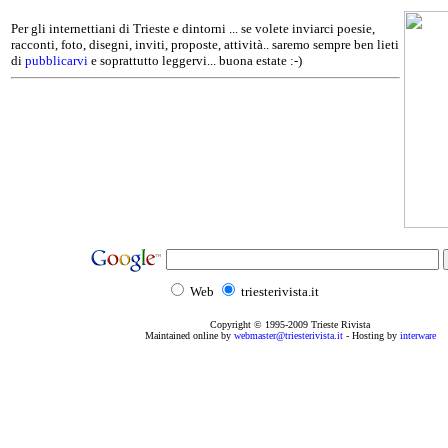
Per gli internettiani di Trieste e dintorni ... se volete inviarci poesie,
racconti, foto, disegni, inviti, proposte, attività.. saremo sempre ben lieti
di
pubblicarvi
e soprattutto leggervi... buona estate :-)
Web
triesterivista.it
Copyright © 1995
-2009
Trieste Rivista
Maintained online by
webmaster@triesterivista.it
- Hosting by
interware