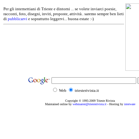
Per gli internettiani di Trieste e dintorni ... se volete inviarci poesie,
racconti, foto, disegni, inviti, proposte, attività.. saremo sempre ben lieti
di
pubblicarvi
e soprattutto leggervi... buona estate :-)
Web
triesterivista.it
Copyright © 1995
-2009
Trieste Rivista
Maintained online by
webmaster@triesterivista.it
- Hosting by
interware