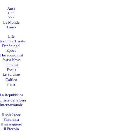
Ansa
Cnn
bbc
Le Monde
Times
Life
lezioni a Trieste
Der Spiegel
Epoca
The economist
Swiss News
Ecplanet
Focus
Le Scienze
Galileo
CNR
La Repubblica
rriere della Sera
I
nternazionale
Il sole24ore
Panorama
Il messaggero
Il Piccolo