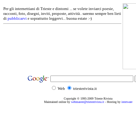
Per gli internettiani di Trieste e dintorni ... se volete inviarci poesie,
racconti, foto, disegni, inviti, proposte, attività.. saremo sempre ben lieti
di
pubblicarvi
e soprattutto leggervi... buona estate :-)
Web
triesterivista.it
Copyright © 1995
-2009
Trieste Rivista
Maintained online by
webmaster@triesterivista.it
- Hosting by
interware