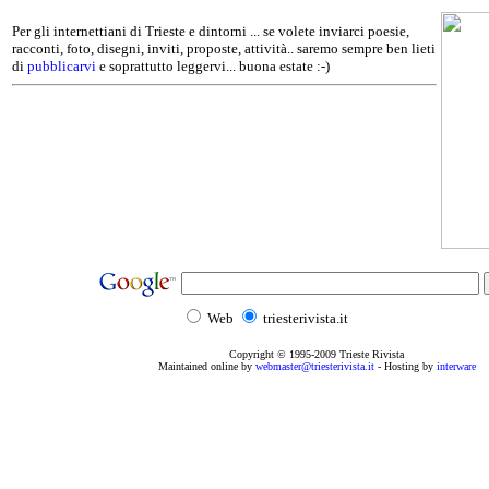
Per gli internettiani di Trieste e dintorni ... se volete inviarci poesie,
racconti, foto, disegni, inviti, proposte, attività.. saremo sempre ben lieti
di
pubblicarvi
e soprattutto leggervi... buona estate :-)
Web
triesterivista.it
Copyright © 1995
-2009
Trieste Rivista
Maintained online by
webmaster@triesterivista.it
- Hosting by
interware