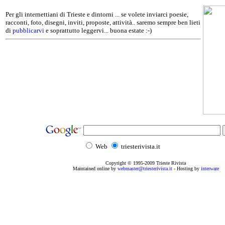
Per gli internettiani di Trieste e dintorni ... se volete inviarci poesie,
racconti, foto, disegni, inviti, proposte, attività.. saremo sempre ben lieti
di
pubblicarvi
e soprattutto leggervi... buona estate :-)
Web
triesterivista.it
Copyright © 1995
-2009
Trieste Rivista
Maintained online by
webmaster@triesterivista.it
- Hosting by
interware