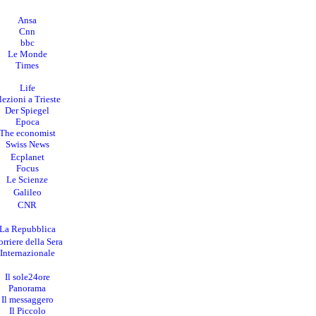
Ansa
Cnn
bbc
Le Monde
Times
Life
lezioni a Trieste
Der Spiegel
Epoca
The economist
Swiss News
Ecplanet
Focus
Le Scienze
Galileo
CNR
La Repubblica
rriere della Sera
I
nternazionale
Il sole24ore
Panorama
Il messaggero
Il Piccolo