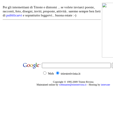
Per gli internettiani di Trieste e dintorni ... se volete inviarci poesie,
racconti, foto, disegni, inviti, proposte, attività.. saremo sempre ben lieti
di
pubblicarvi
e soprattutto leggervi... buona estate :-)
Web
triesterivista.it
Copyright © 1995
-2009
Trieste Rivista
Maintained online by
webmaster@triesterivista.it
- Hosting by
interware