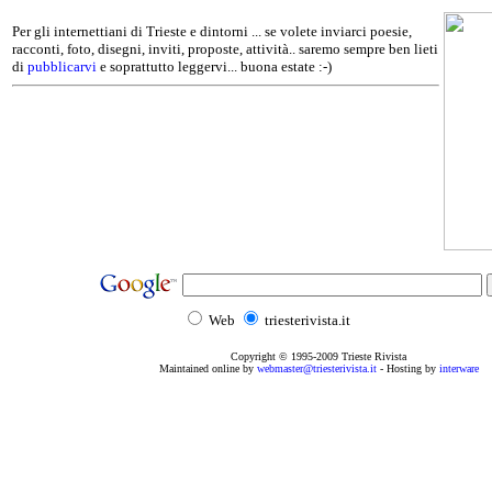
Per gli internettiani di Trieste e dintorni ... se volete inviarci poesie,
racconti, foto, disegni, inviti, proposte, attività.. saremo sempre ben lieti
di
pubblicarvi
e soprattutto leggervi... buona estate :-)
Web
triesterivista.it
Copyright © 1995
-2009
Trieste Rivista
Maintained online by
webmaster@triesterivista.it
- Hosting by
interware