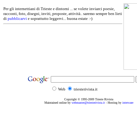
Per gli internettiani di Trieste e dintorni ... se volete inviarci poesie,
racconti, foto, disegni, inviti, proposte, attività.. saremo sempre ben lieti
di
pubblicarvi
e soprattutto leggervi... buona estate :-)
Web
triesterivista.it
Copyright © 1995
-2009
Trieste Rivista
Maintained online by
webmaster@triesterivista.it
- Hosting by
interware