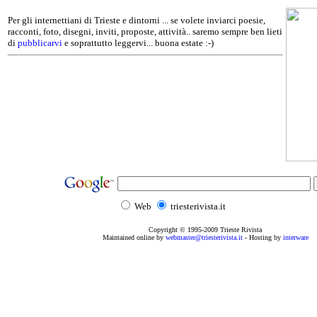
Per gli internettiani di Trieste e dintorni ... se volete inviarci poesie,
racconti, foto, disegni, inviti, proposte, attività.. saremo sempre ben lieti
di
pubblicarvi
e soprattutto leggervi... buona estate :-)
Web
triesterivista.it
Copyright © 1995
-2009
Trieste Rivista
Maintained online by
webmaster@triesterivista.it
- Hosting by
interware