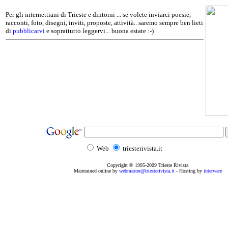
Per gli internettiani di Trieste e dintorni ... se volete inviarci poesie,
racconti, foto, disegni, inviti, proposte, attività.. saremo sempre ben lieti
di
pubblicarvi
e soprattutto leggervi... buona estate :-)
Web
triesterivista.it
Copyright © 1995
-2009
Trieste Rivista
Maintained online by
webmaster@triesterivista.it
- Hosting by
interware