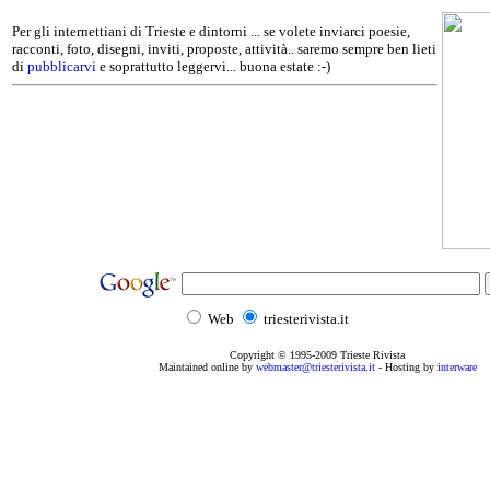
Per gli internettiani di Trieste e dintorni ... se volete inviarci poesie,
racconti, foto, disegni, inviti, proposte, attività.. saremo sempre ben lieti
di
pubblicarvi
e soprattutto leggervi... buona estate :-)
Web
triesterivista.it
Copyright © 1995
-2009
Trieste Rivista
Maintained online by
webmaster@triesterivista.it
- Hosting by
interware