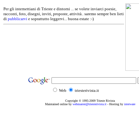
Per gli internettiani di Trieste e dintorni ... se volete inviarci poesie,
racconti, foto, disegni, inviti, proposte, attività.. saremo sempre ben lieti
di
pubblicarvi
e soprattutto leggervi... buona estate :-)
Web
triesterivista.it
Copyright © 1995
-2009
Trieste Rivista
Maintained online by
webmaster@triesterivista.it
- Hosting by
interware