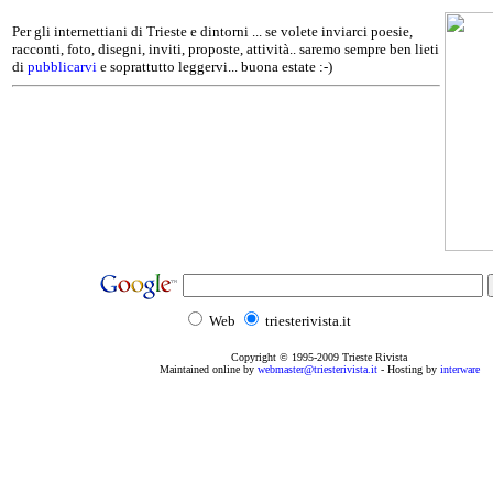
Per gli internettiani di Trieste e dintorni ... se volete inviarci poesie,
racconti, foto, disegni, inviti, proposte, attività.. saremo sempre ben lieti
di
pubblicarvi
e soprattutto leggervi... buona estate :-)
Web
triesterivista.it
Copyright © 1995
-2009
Trieste Rivista
Maintained online by
webmaster@triesterivista.it
- Hosting by
interware