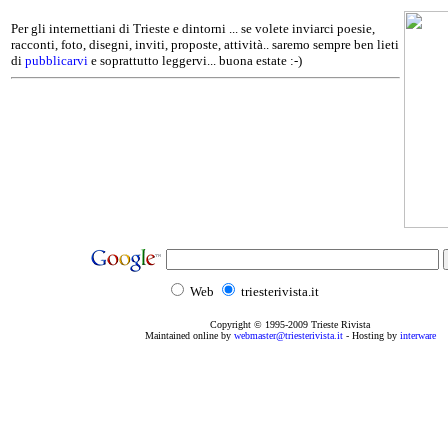
Per gli internettiani di Trieste e dintorni ... se volete inviarci poesie,
racconti, foto, disegni, inviti, proposte, attività.. saremo sempre ben lieti
di
pubblicarvi
e soprattutto leggervi... buona estate :-)
Web
triesterivista.it
Copyright © 1995
-2009
Trieste Rivista
Maintained online by
webmaster@triesterivista.it
- Hosting by
interware