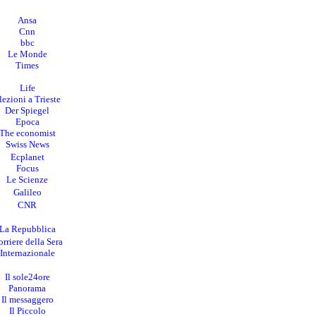
Ansa
Cnn
bbc
Le Monde
Times
Life
lezioni a Trieste
Der Spiegel
Epoca
The economist
Swiss News
Ecplanet
Focus
Le Scienze
Galileo
CNR
La Repubblica
rriere della Sera
I
nternazionale
Il sole24ore
Panorama
Il messaggero
Il Piccolo