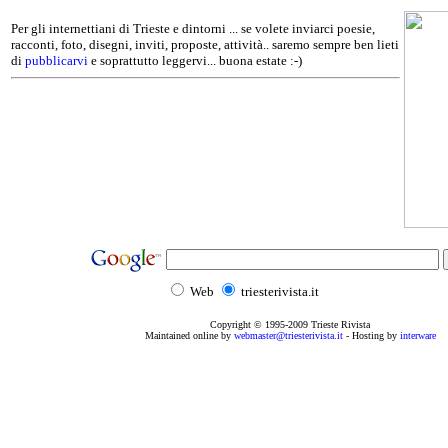
Per gli internettiani di Trieste e dintorni ... se volete inviarci poesie,
racconti, foto, disegni, inviti, proposte, attività.. saremo sempre ben lieti
di
pubblicarvi
e soprattutto leggervi... buona estate :-)
Web
triesterivista.it
Copyright © 1995
-2009
Trieste Rivista
Maintained online by
webmaster@triesterivista.it
- Hosting by
interware