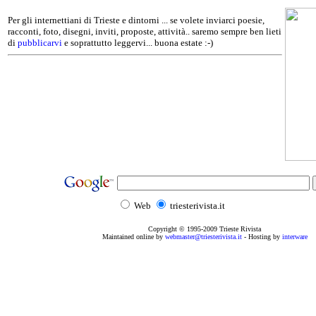
Per gli internettiani di Trieste e dintorni ... se volete inviarci poesie,
racconti, foto, disegni, inviti, proposte, attività.. saremo sempre ben lieti
di
pubblicarvi
e soprattutto leggervi... buona estate :-)
Web
triesterivista.it
Copyright © 1995
-2009
Trieste Rivista
Maintained online by
webmaster@triesterivista.it
- Hosting by
interware