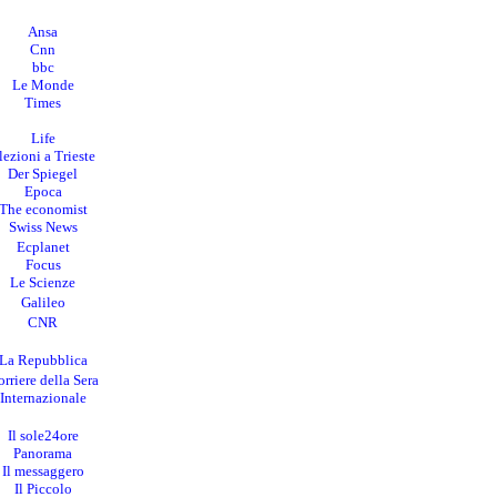
Ansa
Cnn
bbc
Le Monde
Times
Life
lezioni a Trieste
Der Spiegel
Epoca
The economist
Swiss News
Ecplanet
Focus
Le Scienze
Galileo
CNR
La Repubblica
rriere della Sera
I
nternazionale
Il sole24ore
Panorama
Il messaggero
Il Piccolo