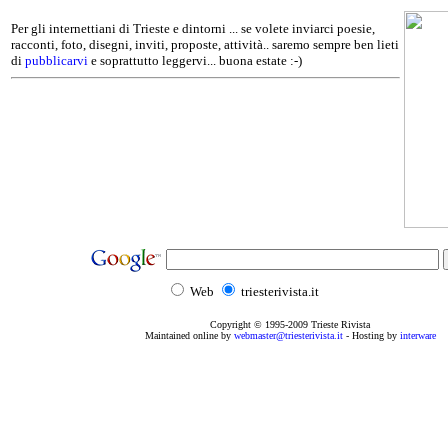
Per gli internettiani di Trieste e dintorni ... se volete inviarci poesie,
racconti, foto, disegni, inviti, proposte, attività.. saremo sempre ben lieti
di
pubblicarvi
e soprattutto leggervi... buona estate :-)
Web
triesterivista.it
Copyright © 1995
-2009
Trieste Rivista
Maintained online by
webmaster@triesterivista.it
- Hosting by
interware