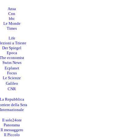
Ansa
Cnn
bbc
Le Monde
Times
Life
lezioni a Trieste
Der Spiegel
Epoca
The economist
Swiss News
Ecplanet
Focus
Le Scienze
Galileo
CNR
La Repubblica
rriere della Sera
I
nternazionale
Il sole24ore
Panorama
Il messaggero
Il Piccolo