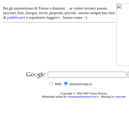
Per gli internettiani di Trieste e dintorni ... se volete inviarci poesie,
racconti, foto, disegni, inviti, proposte, attività.. saremo sempre ben lieti
di
pubblicarvi
e soprattutto leggervi... buona estate :-)
Web
triesterivista.it
Copyright © 1995
-2009
Trieste Rivista
Maintained online by
webmaster@triesterivista.it
- Hosting by
interware