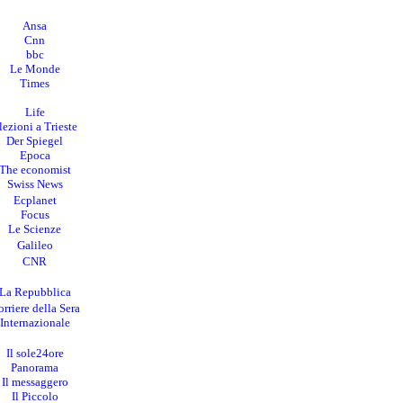
Ansa
Cnn
bbc
Le Monde
Times
Life
lezioni a Trieste
Der Spiegel
Epoca
The economist
Swiss News
Ecplanet
Focus
Le Scienze
Galileo
CNR
La Repubblica
rriere della Sera
I
nternazionale
Il sole24ore
Panorama
Il messaggero
Il Piccolo