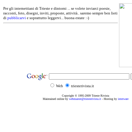
Per gli internettiani di Trieste e dintorni ... se volete inviarci poesie,
racconti, foto, disegni, inviti, proposte, attività.. saremo sempre ben lieti
di
pubblicarvi
e soprattutto leggervi... buona estate :-)
Web
triesterivista.it
Copyright © 1995
-2009
Trieste Rivista
Maintained online by
webmaster@triesterivista.it
- Hosting by
interware