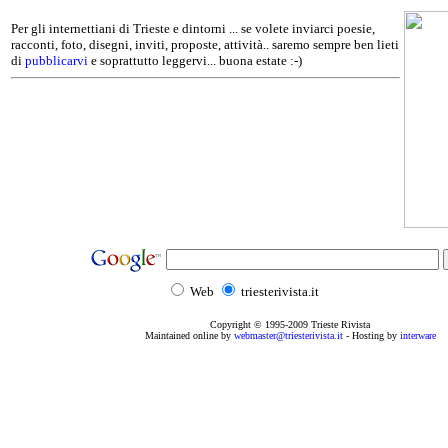
Per gli internettiani di Trieste e dintorni ... se volete inviarci poesie,
racconti, foto, disegni, inviti, proposte, attività.. saremo sempre ben lieti
di
pubblicarvi
e soprattutto leggervi... buona estate :-)
Web
triesterivista.it
Copyright © 1995
-2009
Trieste Rivista
Maintained online by
webmaster@triesterivista.it
- Hosting by
interware