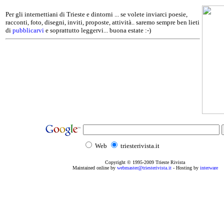
Per gli internettiani di Trieste e dintorni ... se volete inviarci poesie,
racconti, foto, disegni, inviti, proposte, attività.. saremo sempre ben lieti
di
pubblicarvi
e soprattutto leggervi... buona estate :-)
Web
triesterivista.it
Copyright © 1995
-2009
Trieste Rivista
Maintained online by
webmaster@triesterivista.it
- Hosting by
interware