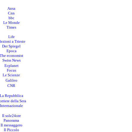
Ansa
Cnn
bbc
Le Monde
Times
Life
lezioni a Trieste
Der Spiegel
Epoca
The economist
Swiss News
Ecplanet
Focus
Le Scienze
Galileo
CNR
La Repubblica
rriere della Sera
I
nternazionale
Il sole24ore
Panorama
Il messaggero
Il Piccolo