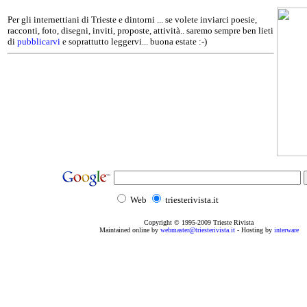
Per gli internettiani di Trieste e dintorni ... se volete inviarci poesie,
racconti, foto, disegni, inviti, proposte, attività.. saremo sempre ben lieti
di
pubblicarvi
e soprattutto leggervi... buona estate :-)
Web
triesterivista.it
Copyright © 1995
-2009
Trieste Rivista
Maintained online by
webmaster@triesterivista.it
- Hosting by
interware