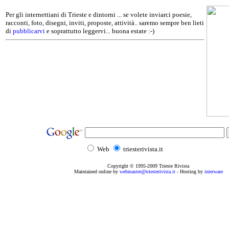
Per gli internettiani di Trieste e dintorni ... se volete inviarci poesie,
racconti, foto, disegni, inviti, proposte, attività.. saremo sempre ben lieti
di
pubblicarvi
e soprattutto leggervi... buona estate :-)
Web
triesterivista.it
Copyright © 1995
-2009
Trieste Rivista
Maintained online by
webmaster@triesterivista.it
- Hosting by
interware