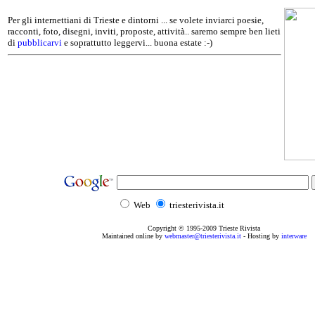
Per gli internettiani di Trieste e dintorni ... se volete inviarci poesie,
racconti, foto, disegni, inviti, proposte, attività.. saremo sempre ben lieti
di
pubblicarvi
e soprattutto leggervi... buona estate :-)
Web
triesterivista.it
Copyright © 1995
-2009
Trieste Rivista
Maintained online by
webmaster@triesterivista.it
- Hosting by
interware