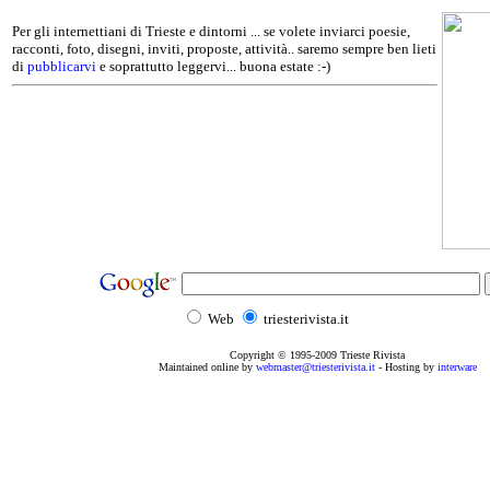
Per gli internettiani di Trieste e dintorni ... se volete inviarci poesie,
racconti, foto, disegni, inviti, proposte, attività.. saremo sempre ben lieti
di
pubblicarvi
e soprattutto leggervi... buona estate :-)
Web
triesterivista.it
Copyright © 1995
-2009
Trieste Rivista
Maintained online by
webmaster@triesterivista.it
- Hosting by
interware