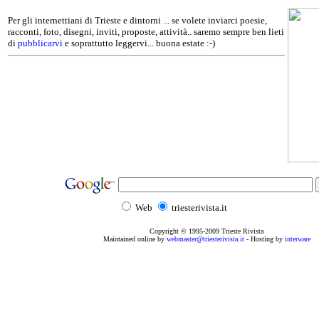
Per gli internettiani di Trieste e dintorni ... se volete inviarci poesie,
racconti, foto, disegni, inviti, proposte, attività.. saremo sempre ben lieti
di
pubblicarvi
e soprattutto leggervi... buona estate :-)
Web
triesterivista.it
Copyright © 1995
-2009
Trieste Rivista
Maintained online by
webmaster@triesterivista.it
- Hosting by
interware