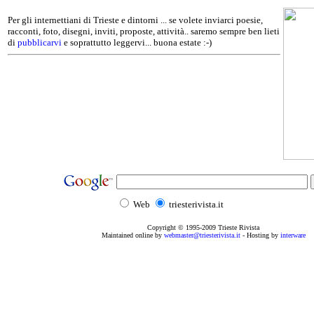
Per gli internettiani di Trieste e dintorni ... se volete inviarci poesie,
racconti, foto, disegni, inviti, proposte, attività.. saremo sempre ben lieti
di
pubblicarvi
e soprattutto leggervi... buona estate :-)
Web
triesterivista.it
Copyright © 1995
-2009
Trieste Rivista
Maintained online by
webmaster@triesterivista.it
- Hosting by
interware