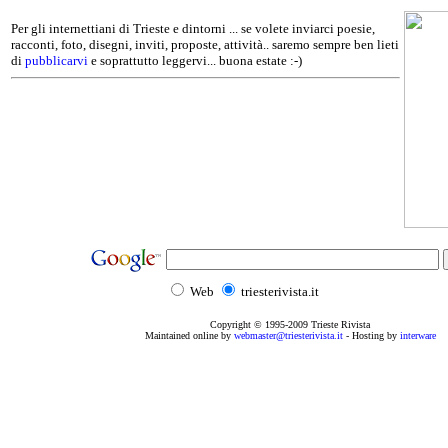
Per gli internettiani di Trieste e dintorni ... se volete inviarci poesie,
racconti, foto, disegni, inviti, proposte, attività.. saremo sempre ben lieti
di
pubblicarvi
e soprattutto leggervi... buona estate :-)
Web
triesterivista.it
Copyright © 1995
-2009
Trieste Rivista
Maintained online by
webmaster@triesterivista.it
- Hosting by
interware