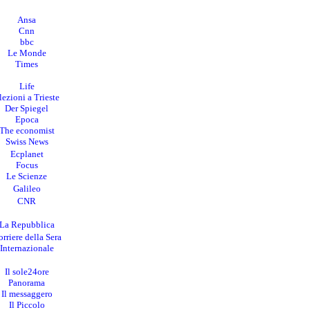
Ansa
Cnn
bbc
Le Monde
Times
Life
lezioni a Trieste
Der Spiegel
Epoca
The economist
Swiss News
Ecplanet
Focus
Le Scienze
Galileo
CNR
La Repubblica
rriere della Sera
I
nternazionale
Il sole24ore
Panorama
Il messaggero
Il Piccolo