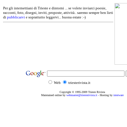
Per gli internettiani di Trieste e dintorni ... se volete inviarci poesie,
racconti, foto, disegni, inviti, proposte, attività.. saremo sempre ben lieti
di
pubblicarvi
e soprattutto leggervi... buona estate :-)
Web
triesterivista.it
Copyright © 1995
-2009
Trieste Rivista
Maintained online by
webmaster@triesterivista.it
- Hosting by
interware