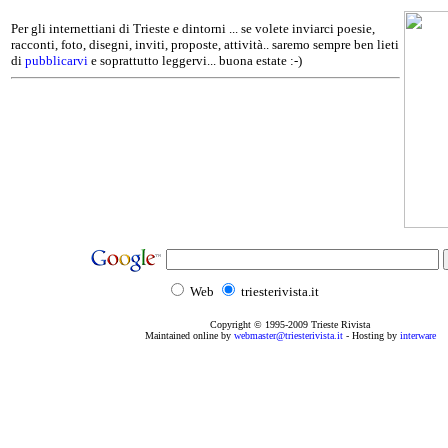
Per gli internettiani di Trieste e dintorni ... se volete inviarci poesie,
racconti, foto, disegni, inviti, proposte, attività.. saremo sempre ben lieti
di
pubblicarvi
e soprattutto leggervi... buona estate :-)
Web
triesterivista.it
Copyright © 1995
-2009
Trieste Rivista
Maintained online by
webmaster@triesterivista.it
- Hosting by
interware