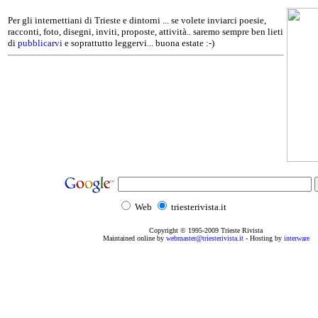
Per gli internettiani di Trieste e dintorni ... se volete inviarci poesie,
racconti, foto, disegni, inviti, proposte, attività.. saremo sempre ben lieti
di
pubblicarvi
e soprattutto leggervi... buona estate :-)
Web
triesterivista.it
Copyright © 1995
-2009
Trieste Rivista
Maintained online by
webmaster@triesterivista.it
- Hosting by
interware