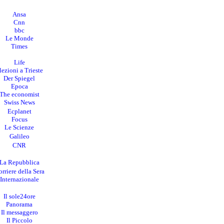
Ansa
Cnn
bbc
Le Monde
Times
Life
lezioni a Trieste
Der Spiegel
Epoca
The economist
Swiss News
Ecplanet
Focus
Le Scienze
Galileo
CNR
La Repubblica
rriere della Sera
I
nternazionale
Il sole24ore
Panorama
Il messaggero
Il Piccolo