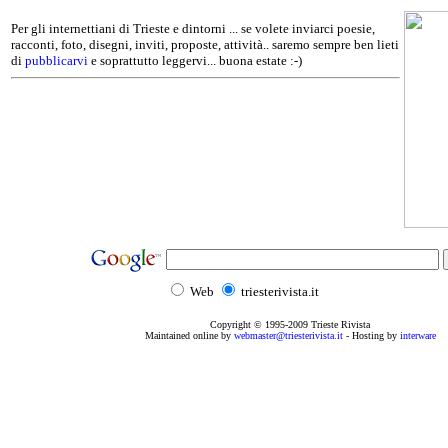
Per gli internettiani di Trieste e dintorni ... se volete inviarci poesie,
racconti, foto, disegni, inviti, proposte, attività.. saremo sempre ben lieti
di
pubblicarvi
e soprattutto leggervi... buona estate :-)
Web
triesterivista.it
Copyright © 1995
-2009
Trieste Rivista
Maintained online by
webmaster@triesterivista.it
- Hosting by
interware