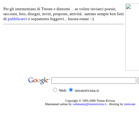
Per gli internettiani di Trieste e dintorni ... se volete inviarci poesie,
racconti, foto, disegni, inviti, proposte, attività.. saremo sempre ben lieti
di
pubblicarvi
e soprattutto leggervi... buona estate :-)
Web
triesterivista.it
Copyright © 1995
-2009
Trieste Rivista
Maintained online by
webmaster@triesterivista.it
- Hosting by
interware