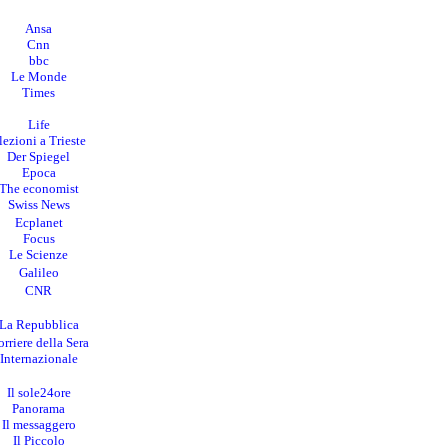
Ansa
Cnn
bbc
Le Monde
Times
Life
lezioni a Trieste
Der Spiegel
Epoca
The economist
Swiss News
Ecplanet
Focus
Le Scienze
Galileo
CNR
La Repubblica
rriere della Sera
I
nternazionale
Il sole24ore
Panorama
Il messaggero
Il Piccolo