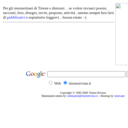
Per gli internettiani di Trieste e dintorni ... se volete inviarci poesie,
racconti, foto, disegni, inviti, proposte, attività.. saremo sempre ben lieti
di
pubblicarvi
e soprattutto leggervi... buona estate :-)
Web
triesterivista.it
Copyright © 1995
-2009
Trieste Rivista
Maintained online by
webmaster@triesterivista.it
- Hosting by
interware