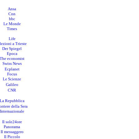
Ansa
Cnn
bbc
Le Monde
Times
Life
lezioni a Trieste
Der Spiegel
Epoca
The economist
Swiss News
Ecplanet
Focus
Le Scienze
Galileo
CNR
La Repubblica
rriere della Sera
I
nternazionale
Il sole24ore
Panorama
Il messaggero
Il Piccolo