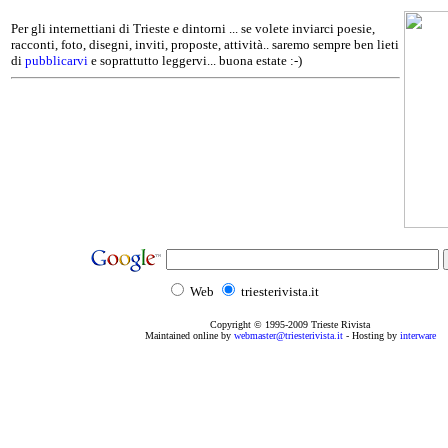
Per gli internettiani di Trieste e dintorni ... se volete inviarci poesie,
racconti, foto, disegni, inviti, proposte, attività.. saremo sempre ben lieti
di
pubblicarvi
e soprattutto leggervi... buona estate :-)
Web
triesterivista.it
Copyright © 1995
-2009
Trieste Rivista
Maintained online by
webmaster@triesterivista.it
- Hosting by
interware