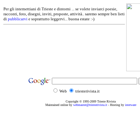
Per gli internettiani di Trieste e dintorni ... se volete inviarci poesie,
racconti, foto, disegni, inviti, proposte, attività.. saremo sempre ben lieti
di
pubblicarvi
e soprattutto leggervi... buona estate :-)
Web
triesterivista.it
Copyright © 1995
-2009
Trieste Rivista
Maintained online by
webmaster@triesterivista.it
- Hosting by
interware