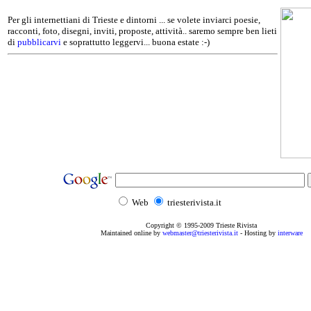
Per gli internettiani di Trieste e dintorni ... se volete inviarci poesie,
racconti, foto, disegni, inviti, proposte, attività.. saremo sempre ben lieti
di
pubblicarvi
e soprattutto leggervi... buona estate :-)
Web
triesterivista.it
Copyright © 1995
-2009
Trieste Rivista
Maintained online by
webmaster@triesterivista.it
- Hosting by
interware