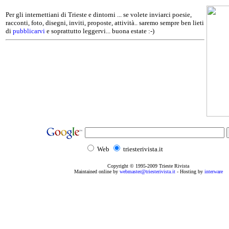
Per gli internettiani di Trieste e dintorni ... se volete inviarci poesie,
racconti, foto, disegni, inviti, proposte, attività.. saremo sempre ben lieti
di
pubblicarvi
e soprattutto leggervi... buona estate :-)
Web
triesterivista.it
Copyright © 1995
-2009
Trieste Rivista
Maintained online by
webmaster@triesterivista.it
- Hosting by
interware