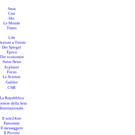
Ansa
Cnn
bbc
Le Monde
Times
Life
lezioni a Trieste
Der Spiegel
Epoca
The economist
Swiss News
Ecplanet
Focus
Le Scienze
Galileo
CNR
La Repubblica
rriere della Sera
I
nternazionale
Il sole24ore
Panorama
Il messaggero
Il Piccolo