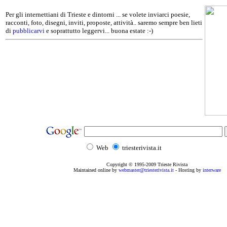
Per gli internettiani di Trieste e dintorni ... se volete inviarci poesie,
racconti, foto, disegni, inviti, proposte, attività.. saremo sempre ben lieti
di
pubblicarvi
e soprattutto leggervi... buona estate :-)
Web
triesterivista.it
Copyright © 1995
-2009
Trieste Rivista
Maintained online by
webmaster@triesterivista.it
- Hosting by
interware