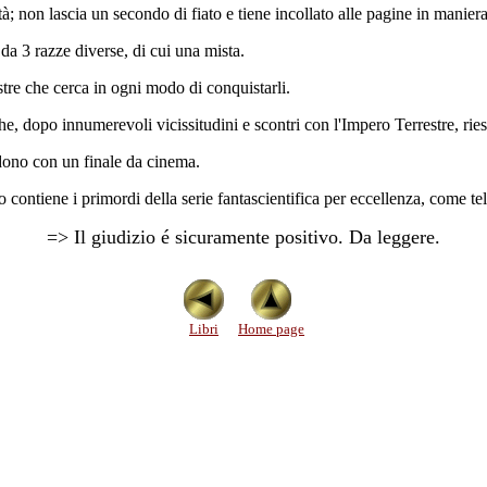
viltà; non lascia un secondo di fiato e tiene incollato alle pagine in manier
a da 3 razze diverse, di cui una mista.
estre che cerca in ogni modo di conquistarli.
e, dopo innumerevoli vicissitudini e scontri con l'Impero Terrestre, rie
dono con un finale da cinema.
ontiene i primordi della serie fantascientifica per eccellenza, come tele
=> Il giudizio é sicuramente positivo. Da leggere.
Libri
Home page