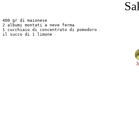
Sa
400 gr di maionese

2 albumi montati a neve ferma

1 cucchiaio di concentrato di pomodoro

il succo di 1 limone

S