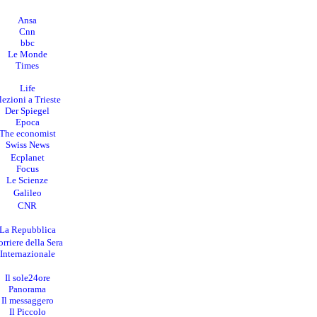
Ansa
Cnn
bbc
Le Monde
Times
Life
lezioni a Trieste
Der Spiegel
Epoca
The economist
Swiss News
Ecplanet
Focus
Le Scienze
Galileo
CNR
La Repubblica
rriere della Sera
I
nternazionale
Il sole24ore
Panorama
Il messaggero
Il Piccolo