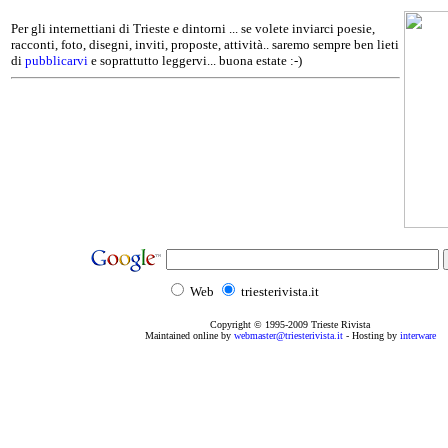
Per gli internettiani di Trieste e dintorni ... se volete inviarci poesie,
racconti, foto, disegni, inviti, proposte, attività.. saremo sempre ben lieti
di
pubblicarvi
e soprattutto leggervi... buona estate :-)
Web
triesterivista.it
Copyright © 1995
-2009
Trieste Rivista
Maintained online by
webmaster@triesterivista.it
- Hosting by
interware