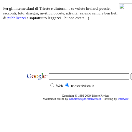
Per gli internettiani di Trieste e dintorni ... se volete inviarci poesie,
racconti, foto, disegni, inviti, proposte, attività.. saremo sempre ben lieti
di
pubblicarvi
e soprattutto leggervi... buona estate :-)
Web
triesterivista.it
Copyright © 1995
-2009
Trieste Rivista
Maintained online by
webmaster@triesterivista.it
- Hosting by
interware