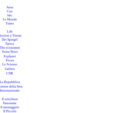
Ansa
Cnn
bbc
Le Monde
Times
Life
lezioni a Trieste
Der Spiegel
Epoca
The economist
Swiss News
Ecplanet
Focus
Le Scienze
Galileo
CNR
La Repubblica
rriere della Sera
I
nternazionale
Il sole24ore
Panorama
Il messaggero
Il Piccolo