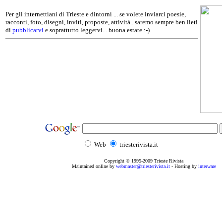
Per gli internettiani di Trieste e dintorni ... se volete inviarci poesie,
racconti, foto, disegni, inviti, proposte, attività.. saremo sempre ben lieti
di
pubblicarvi
e soprattutto leggervi... buona estate :-)
Web
triesterivista.it
Copyright © 1995
-2009
Trieste Rivista
Maintained online by
webmaster@triesterivista.it
- Hosting by
interware