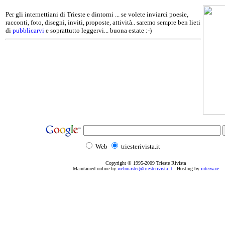
Per gli internettiani di Trieste e dintorni ... se volete inviarci poesie,
racconti, foto, disegni, inviti, proposte, attività.. saremo sempre ben lieti
di
pubblicarvi
e soprattutto leggervi... buona estate :-)
Web
triesterivista.it
Copyright © 1995
-2009
Trieste Rivista
Maintained online by
webmaster@triesterivista.it
- Hosting by
interware